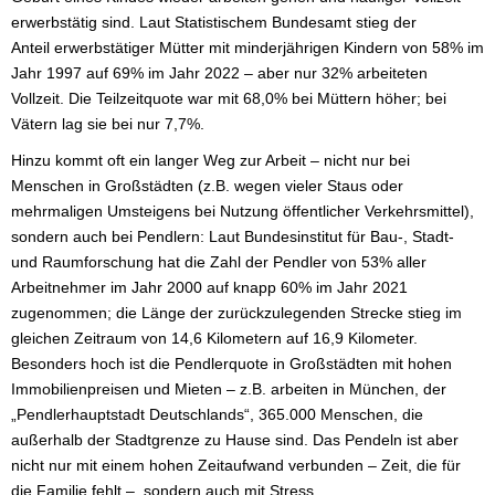
erwerbstätig sind. Laut Statistischem Bundesamt stieg der
Anteil erwerbstätiger Mütter mit minderjährigen Kindern von 58% im
Jahr 1997 auf 69% im Jahr 2022 – aber nur 32% arbeiteten
Vollzeit. Die Teilzeitquote war mit 68,0% bei Müttern höher; bei
Vätern lag sie bei nur 7,7%.
Hinzu kommt oft ein langer Weg zur Arbeit – nicht nur bei
Menschen in Großstädten (z.B. wegen vieler Staus oder
mehrmaligen Umsteigens bei Nutzung öffentlicher Verkehrsmittel),
sondern auch bei Pendlern: Laut Bundesinstitut für Bau-, Stadt-
und Raumforschung hat die Zahl der Pendler von 53% aller
Arbeitnehmer im Jahr 2000 auf knapp 60% im Jahr 2021
zugenommen; die Länge der zurückzulegenden Strecke stieg im
gleichen Zeitraum von 14,6 Kilometern auf 16,9 Kilometer.
Besonders hoch ist die Pendlerquote in Großstädten mit hohen
Immobilienpreisen und Mieten – z.B. arbeiten in München, der
„Pendlerhauptstadt Deutschlands“, 365.000 Menschen, die
außerhalb der Stadtgrenze zu Hause sind. Das Pendeln ist aber
nicht nur mit einem hohen Zeitaufwand verbunden – Zeit, die für
die Familie fehlt –, sondern auch mit Stress.