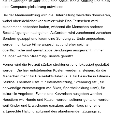
bis 17-Jährigen im Jahr 2022 eine Social-Media-Störung und 6,3%
eine Computer­spiel­störung aufwiesen.
Bei der Mediennutzung wird die Unterhaltung weiterhin dominieren,
wobei oberflächlicher konsumiert wird: Das Fernsehen wird
zunehmend nebenher laufen, während die Menschen anderen
Beschäftigungen nachgehen. Außerdem wird zunehmend zwischen
Sendern gezappt und kaum eine Sendung zu Ende angesehen,
werden nur kurze Filme angeschaut und eher seichte,
oberflächliche und gewalttätige Sendungen ausgewählt. Immer
häufiger werden Streaming-Dienste genutzt.
Ferner wird die Freizeit stärker strukturiert und fokussiert gestaltet
werden. Die hier entstehenden Kosten werden ansteigen, da die
Menschen mehr für Freizeitaktivitäten (z.B. für Besuche in Fitness-
Studios, Thermen usw., für Internetnutzung, Streaming etc., für
notwendige Ausstattungen wie Bikes, Sportbekleidung usw.), für
kulturelle Angebote, Events und Kurzreisen ausgeben werden.
Haustiere wie Hunde und Katzen werden seltener gehalten werden,
weil Kinder und Erwachsene ganztags außer Haus sind, eine
artgerechte Haltung aufgrund des abnehmenden Zugangs zu