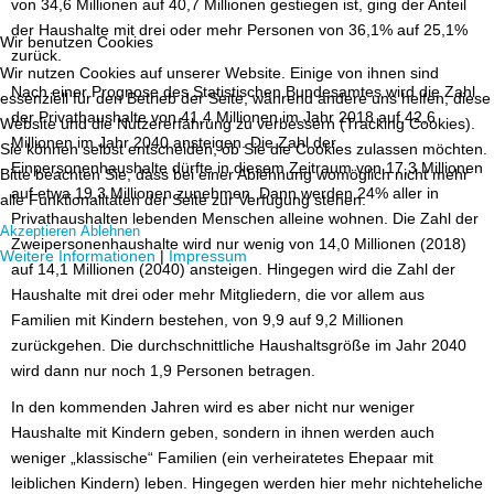
von 34,6 Millionen auf 40,7 Millionen gestiegen ist, ging der Anteil
der Haushalte mit drei oder mehr Personen von 36,1% auf 25,1%
Wir benutzen Cookies
zurück.
Wir nutzen Cookies auf unserer Website. Einige von ihnen sind
Nach einer Prognose des Statistischen Bundesamtes wird die Zahl
essenziell für den Betrieb der Seite, während andere uns helfen, diese
der Privathaushalte von 41,4 Millionen im Jahr 2018 auf 42,6
Website und die Nutzererfahrung zu verbessern (Tracking Cookies).
Millionen im Jahr 2040 ansteigen. Die Zahl der
Sie können selbst entscheiden, ob Sie die Cookies zulassen möchten.
Einpersonenhaushalte dürfte in diesem Zeitraum von 17,3 Millionen
Bitte beachten Sie, dass bei einer Ablehnung womöglich nicht mehr
auf etwa 19,3 Millionen zunehmen. Dann werden 24% aller in
alle Funktionalitäten der Seite zur Verfügung stehen.
Privathaushalten lebenden Menschen alleine wohnen. Die Zahl der
Akzeptieren
Ablehnen
Zweipersonenhaushalte wird nur wenig von 14,0 Millionen (2018)
Weitere Informationen
|
Impressum
auf 14,1 Millionen (2040) ansteigen. Hingegen wird die Zahl der
Haushalte mit drei oder mehr Mitgliedern, die vor allem aus
Familien mit Kindern bestehen, von 9,9 auf 9,2 Millionen
zurückgehen. Die durchschnittliche Haushaltsgröße im Jahr 2040
wird dann nur noch 1,9 Personen betragen.
In den kommenden Jahren wird es aber nicht nur weniger
Haushalte mit Kindern geben, sondern in ihnen werden auch
weniger „klassische“ Familien (ein verheiratetes Ehepaar mit
leiblichen Kindern) leben. Hingegen werden hier mehr nichteheliche