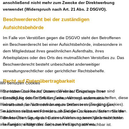
anschließend nicht mehr zum Zwecke der Direktwerbung
verwendet (Widerspruch nach Art. 21 Abs. 2 DSGVO).
Beschwerderecht bei der zuständigen
Aufsichtsbehörde
Im Falle von Verstößen gegen die DSGVO steht den Betroffenen
ein Beschwerderecht bei einer Aufsichtsbehörde, insbesondere in
dem Mitgliedstaat ihres gewöhnlichen Aufenthalts, ihres
Arbeitsplatzes oder des Orts des mutmaßlichen Verstoßes zu. Das
Beschwerderecht besteht unbeschadet anderweitiger
verwaltungsrechtlicher oder gerichtlicher Rechtsbehelfe.
Recht auf Datenübertragbarkeit
Wir benutzen Cookies
Wir nutzen Cookies auf unserer Website. Einige von ihnen sind
Sie haben das Recht, Daten, die wir auf Grundlage Ihrer
essenziell für den Betrieb der Seite, während andere uns helfen, diese
Einwilligung oder in Erfüllung eines Vertrags automatisiert
Website und die Nutzererfahrung zu verbessern (Tracking Cookies).
verarbeiten, an sich oder an einen Dritten in einem gängigen,
Sie können selbst entscheiden, ob Sie die Cookies zulassen möchten.
maschinenlesbaren Format aushändigen zu lassen. Sofern Sie die
Bitte beachten Sie, dass bei einer Ablehnung womöglich nicht mehr
direkte Übertragung der Daten an einen anderen Verantwortlichen
alle Funktionalitäten der Seite zur Verfügung stehen.
verlangen, erfolgt dies nur, soweit es technisch machbar ist.